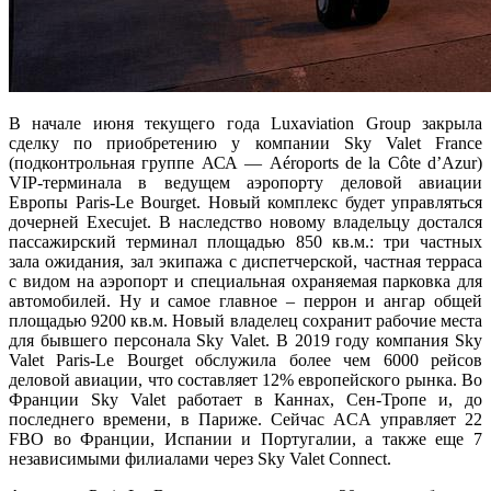
В начале июня текущего года Luxaviation Group закрыла
сделку по приобретению у компании Sky Valet France
(подконтрольная группе АСА — Aéroports de la Côte d’Azur)
VIP-терминала в ведущем аэропорту деловой авиации
Европы Paris-Le Bourget. Новый комплекс будет управляться
дочерней Execujet. В наследство новому владельцу достался
пассажирский терминал площадью 850 кв.м.: три частных
зала ожидания, зал экипажа с диспетчерской, частная терраса
с видом на аэропорт и специальная охраняемая парковка для
автомобилей. Ну и самое главное – перрон и ангар общей
площадью 9200 кв.м. Новый владелец сохранит рабочие места
для бывшего персонала Sky Valet. В 2019 году компания Sky
Valet Paris-Le Bourget обслужила более чем 6000 рейсов
деловой авиации, что составляет 12% европейского рынка. Во
Франции Sky Valet работает в Каннах, Сен-Тропе и, до
последнего времени, в Париже. Сейчас ACA управляет 22
FBO во Франции, Испании и Португалии, а также еще 7
независимыми филиалами через Sky Valet Connect.