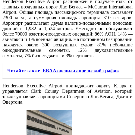
Henderson Executive Airport расположен в получасе езды от
главных воздушных ворот Лас Вегаса – McCarran International
Airport. Общая площадь пассажирского терминала составляет
2300 кв.м., а суммарная площадь аэропорта 310 гектаров.
Аэропорт располагает двумя взлетно-посадочными полосами
длиной в 1,982 и 1,524 метров. Ежегодно он обслуживает
более 70000 взлетно-посадочных операций: 86% АОН, 14% —
авиатакси и 1% военная авиация. На постоянном базировании
находятся около 300 воздушных судов: 81% небольшие
однодвигательные самолеты, 12% двухдвигательные
самолеты, 7% бизнес-джеты и 3% вертолеты.
Читайте также
EBAA оценила апрельский трафик
Henderson Executive Airport принадлежит округу Кларк и
управляется Clark County Department of Aviation, который
также управляет аэропортами Северного Лас-Вегаса, Джин и
Овертона.