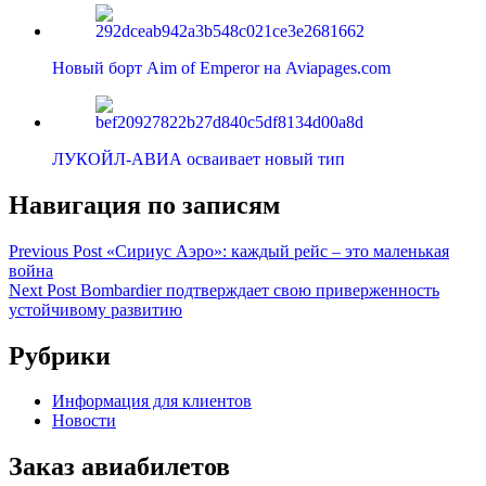
Новый борт Aim of Emperor на Aviapages.com
ЛУКОЙЛ-АВИА осваивает новый тип
Навигация по записям
Previous Post
«Сириус Аэро»: каждый рейс – это маленькая
война
Next Post
Bombardier подтверждает свою приверженность
устойчивому развитию
Рубрики
Информация для клиентов
Новости
Заказ авиабилетов