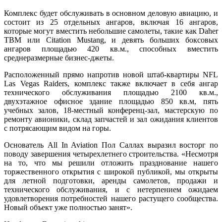
Комплекс будет обслуживать в основном деловую авиацию, и
состоит из 25 отдельных ангаров, включая 16 ангаров,
которые могут вместить небольшие самолеты, такие как Daher
TBM или Citation Mustang, и девять больших боксовых
ангаров площадью 420 кв.м., способных вместить
среднеразмерные бизнес-джеты.
Расположенный прямо напротив новой штаб-квартиры NFL
Las Vegas Raiders, комплекс также включает в себя ангар
технического обслуживания площадью 2100 кв.м.,
двухэтажное офисное здание площадью 850 кв.м, пять
учебных залов, 18-местный конференц-зал, мастерскую по
ремонту авионики, склад запчастей и зал ожидания клиентов
с потрясающим видом на горы.
Основатель All In Aviation Пол Саллах выразил восторг по
поводу завершения четырехлетнего строительства. «Несмотря
на то, что мы решили отложить празднование нашего
торжественного открытия с широкой публикой, мы открыты
для летной подготовки, аренды самолетов, продажи и
технического обслуживания, и с нетерпением ожидаем
удовлетворения потребностей нашего растущего сообщества.
Новый объект уже полностью занят».