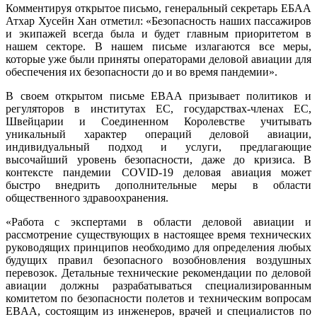
Комментируя открытое письмо, генеральный секретарь ЕБАА
Атхар Хусейн Хан отметил: «Безопасность наших пассажиров
и экипажей всегда была и будет главным приоритетом в
нашем секторе. В нашем письме излагаются все меры,
которые уже были приняты операторами деловой авиации для
обеспечения их безопасности до и во время пандемии».
В своем открытом письме EBAA призывает политиков и
регуляторов в институтах ЕС, государствах-членах ЕС,
Швейцарии и Соединенном Королевстве учитывать
уникальный характер операций деловой авиации,
индивидуальный подход и услуги, предлагающие
высочайший уровень безопасности, даже до кризиса. В
контексте пандемии COVID-19 деловая авиация может
быстро внедрить дополнительные меры в области
общественного здравоохранения.
«Работа с экспертами в области деловой авиации и
рассмотрение существующих в настоящее время технических
руководящих принципов необходимо для определения любых
будущих правил безопасного возобновления воздушных
перевозок. Детальные технические рекомендации по деловой
авиации должны разрабатываться специализированным
комитетом по безопасности полетов и техническим вопросам
EBAA, состоящим из инженеров, врачей и специалистов по